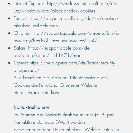
Internet Explorer:
http://windows.microsoft.com/de-
DE/windows-vista/Block-or-allow-cookies
Firefox:
https://support.mozilla.org/de/kb/cookies-
erlauben-und-ablehnen
Chrome:
http://support.google.com/chrome/bin/a
nswer.py?hl=de&hlrm=en&answer=95647
Safari:
https://support.apple.com/de-
de/guide/safari/sfri11471/mac
Opera:
https://help.opera.com/de/latest/security-
and-privacy/
Bitte beachten Sie, dass bei Nichtannahme von
Cookies die Funktionalität unserer Website
eingeschränkt sein kann.
Kontaktaufnahme
Im Rahmen der Kontaktaufnahme mit uns (z. B. per
Kontaktformular oder E-Mail) werden
personenbezogene Daten erhoben. Welche Daten im