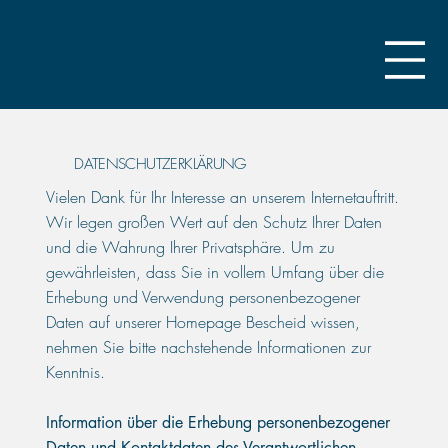
DATENSCHUTZERKLÄRUNG
Vielen Dank für Ihr Interesse an unserem Internetauftritt.
Wir legen großen Wert auf den Schutz Ihrer Daten
und die Wahrung Ihrer Privatsphäre. Um zu
gewährleisten, dass Sie in vollem Umfang über die
Erhebung und Verwendung personenbezogener
Daten auf unserer Homepage Bescheid wissen,
nehmen Sie bitte nachstehende Informationen zur
Kenntnis.
Information über die Erhebung personenbezogener
Daten und Kontaktdaten des Verantwortlichen